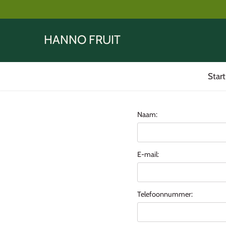
Meteen
naar
de
HANNO FRUIT
content
Star
Naam:
E-mail:
Telefoonnummer: